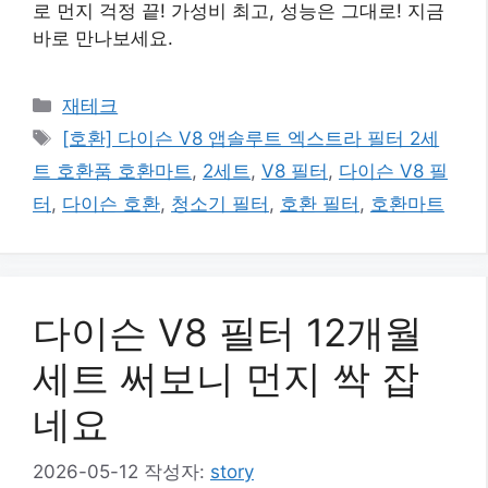
로 먼지 걱정 끝! 가성비 최고, 성능은 그대로! 지금
바로 만나보세요.
카
재테크
테
태
[호환] 다이슨 V8 앱솔루트 엑스트라 필터 2세
고
그
트 호환품 호환마트
,
2세트
,
V8 필터
,
다이슨 V8 필
리
터
,
다이슨 호환
,
청소기 필터
,
호환 필터
,
호환마트
다이슨 V8 필터 12개월
세트 써보니 먼지 싹 잡
네요
2026-05-12
작성자:
story