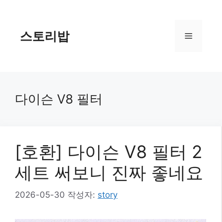
컨
텐
츠
스토리밥
메
로
건
너
뉴
뛰
기
다이슨 V8 필터
[호환] 다이슨 V8 필터 2
세트 써보니 진짜 좋네요
2026-05-30
작성자:
story