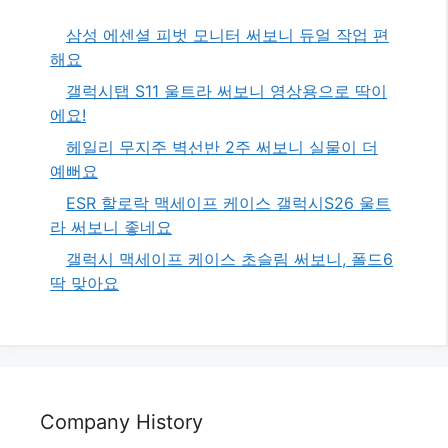
삼성 에센셜 피벗 모니터 써보니 듀얼 작업 편
해요
갤럭시탭 S11 울트라 써보니 영상용으로 딱이
에요!
헤일리 무지주 벽선반 2주 써보니 실물이 더
예뻐요
ESR 할로락 맥세이프 케이스 갤럭시S26 울트
라 써보니 좋네요
갤럭시 맥세이프 케이스 초슬림 써보니, 폴드6
딱 맞아요
Company History