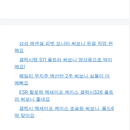
삼성 에센셜 피벗 모니터 써보니 듀얼 작업 편
해요
갤럭시탭 S11 울트라 써보니 영상용으로 딱이
에요!
헤일리 무지주 벽선반 2주 써보니 실물이 더
예뻐요
ESR 할로락 맥세이프 케이스 갤럭시S26 울트
라 써보니 좋네요
갤럭시 맥세이프 케이스 초슬림 써보니, 폴드6
딱 맞아요