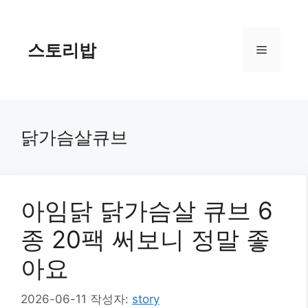
컨
텐
츠
스토리밥
메
로
건
너
뉴
뛰
기
닭가슴살큐브
아임닭 닭가슴살 큐브 6
종 20팩 써보니 정말 좋
아요
2026-06-11
작성자:
story