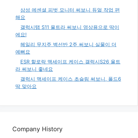
삼성 에센셜 피벗 모니터 써보니 듀얼 작업 편
해요
갤럭시탭 S11 울트라 써보니 영상용으로 딱이
에요!
헤일리 무지주 벽선반 2주 써보니 실물이 더
예뻐요
ESR 할로락 맥세이프 케이스 갤럭시S26 울트
라 써보니 좋네요
갤럭시 맥세이프 케이스 초슬림 써보니, 폴드6
딱 맞아요
Company History