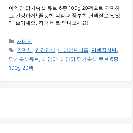
아임닭 닭가슴살 큐브 6종 100g 20팩으로 간편하
고 건강하게! 쫄깃한 식감과 풍부한 단백질로 맛있
게 즐기세요. 지금 바로 만나보세요!
카
재테크
테
태
간편식
,
건강간식
,
다이어트식품
,
단백질식단
,
고
그
닭가슴살큐브
,
아임닭
,
아임닭 닭가슴살 큐브 6종
리
100g 20팩