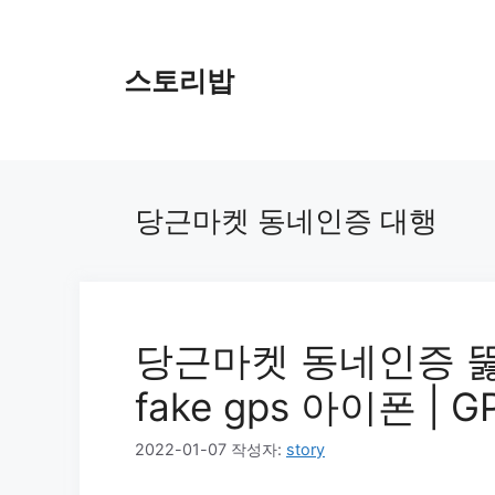
컨
텐
츠
스토리밥
로
건
너
뛰
기
당근마켓 동네인증 대행
당근마켓 동네인증 뚫기
fake gps 아이폰 | 
2022-01-07
작성자:
story