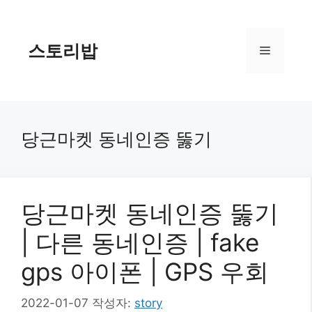
컨
텐
츠
스토리밥
메
로
건
너
뉴
뛰
기
당근마켓 동네인증 뚫기
당근마켓 동네인증 뚫기
| 다른 동네인증 | fake
gps 아이폰 | GPS 우회
2022-01-07
작성자:
story