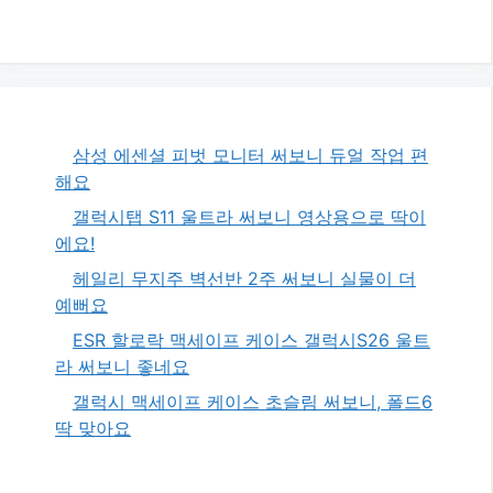
삼성 에센셜 피벗 모니터 써보니 듀얼 작업 편
해요
갤럭시탭 S11 울트라 써보니 영상용으로 딱이
에요!
헤일리 무지주 벽선반 2주 써보니 실물이 더
예뻐요
ESR 할로락 맥세이프 케이스 갤럭시S26 울트
라 써보니 좋네요
갤럭시 맥세이프 케이스 초슬림 써보니, 폴드6
딱 맞아요