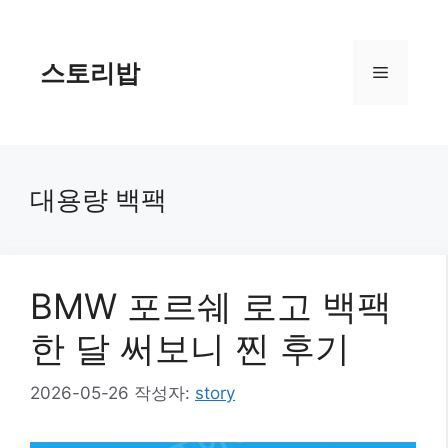
컨
텐
츠
스토리밥
메
로
건
너
뉴
뛰
기
대용량 백팩
BMW 포르쉐 로고 백팩
한 달 써보니 찐 후기
2026-05-26
작성자:
story