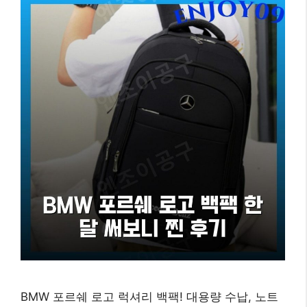
BMW 포르쉐 로고 럭셔리 백팩! 대용량 수납, 노트