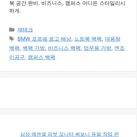
북 공간 완비. 비즈니스, 캠퍼스 어디든 스타일리시
하게.
카
재테크
테
태
BMW 포르쉐 로고 배낭
,
노트북 백팩
,
대용량
고
그
백팩
,
백팩 가방
,
비즈니스 백팩
,
업무용 가방
,
엔조
리
이공구
,
캠퍼스 백팩
삼성 에센셜 피벗 모니터 써보니 듀얼 작업 편