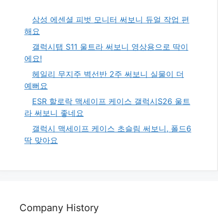
삼성 에센셜 피벗 모니터 써보니 듀얼 작업 편
해요
갤럭시탭 S11 울트라 써보니 영상용으로 딱이
에요!
헤일리 무지주 벽선반 2주 써보니 실물이 더
예뻐요
ESR 할로락 맥세이프 케이스 갤럭시S26 울트
라 써보니 좋네요
갤럭시 맥세이프 케이스 초슬림 써보니, 폴드6
딱 맞아요
Company History