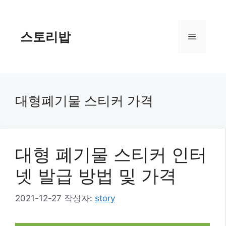
컨
텐
츠
스토리밥
메
로
건
너
뉴
뛰
기
대형폐기물 스티커 가격
대형 폐기물 스티커 인터
넷 발급 방법 및 가격
2021-12-27
작성자:
story