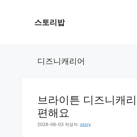
컨
텐
츠
스토리밥
로
건
너
뛰
기
디즈니캐리어
브라이튼 디즈니캐리
편해요
2026-06-03
작성자:
story