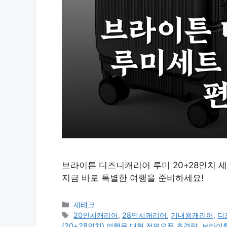
브라이튼 디즈니캐리어 루미 20+28인치 
지금 바로 특별한 여행을 준비하세요!
카
재테크
테
태
20인치캐리어
,
28인치캐리어
,
기내용캐리어
,
디
고
그
(20+28인치) 여행용 대형 전면오픈 초경량
,
브라이