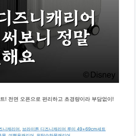
세트! 전면 오픈으로 편리하고 초경량이라 부담없이!
즈니캐리어
,
브라이튼 디즈니캐리어 루미 49+69cm세트
튼몰
,
여행용캐리어
,
위탁수하물캐리어