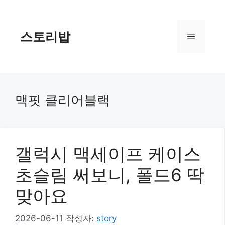
컨
텐
츠
스토리밥
메
로
건
너
뉴
뛰
기
맥핏 클리어블랙
갤럭시 맥세이프 케이스
초슬림 써보니, 폴드6 딱
맞아요
2026-06-11
작성자:
story