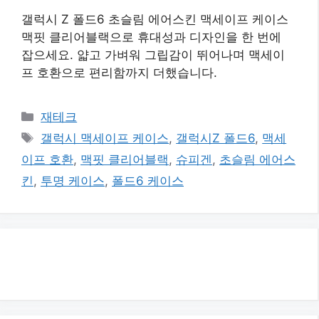
갤럭시 Z 폴드6 초슬림 에어스킨 맥세이프 케이스
맥핏 클리어블랙으로 휴대성과 디자인을 한 번에
잡으세요. 얇고 가벼워 그립감이 뛰어나며 맥세이
프 호환으로 편리함까지 더했습니다.
카
재테크
테
태
갤럭시 맥세이프 케이스
,
갤럭시Z 폴드6
,
맥세
고
그
이프 호환
,
맥핏 클리어블랙
,
슈피겐
,
초슬림 에어스
리
킨
,
투명 케이스
,
폴드6 케이스