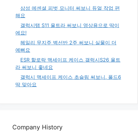
삼성 에센셜 피벗 모니터 써보니 듀얼 작업 편
해요
갤럭시탭 S11 울트라 써보니 영상용으로 딱이
에요!
헤일리 무지주 벽선반 2주 써보니 실물이 더
예뻐요
ESR 할로락 맥세이프 케이스 갤럭시S26 울트
라 써보니 좋네요
갤럭시 맥세이프 케이스 초슬림 써보니, 폴드6
딱 맞아요
Company History