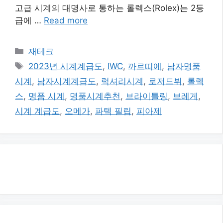
고급 시계의 대명사로 통하는 롤렉스(Rolex)는 2등
급에 …
Read more
카
재테크
테
태
2023년 시계계급도
,
IWC
,
까르띠에
,
남자명품
고
그
시계
,
남자시계계급도
,
럭셔리시계
,
로저드뷔
,
롤렉
리
스
,
명품 시계
,
명품시계추천
,
브라이틀링
,
브레게
,
시계 계급도
,
오메가
,
파텍 필립
,
피아제