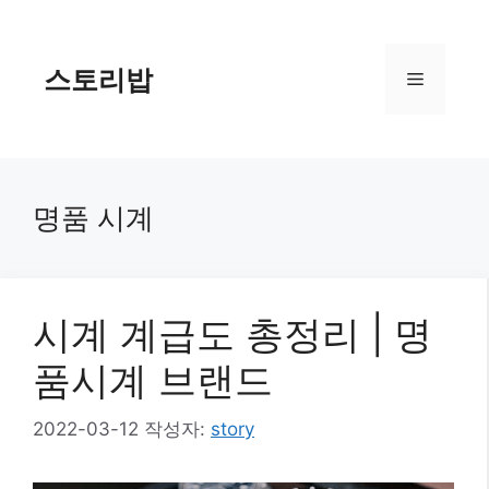
컨
텐
츠
스토리밥
메
로
건
너
뉴
뛰
기
명품 시계
시계 계급도 총정리 | 명
품시계 브랜드
2022-03-12
작성자:
story