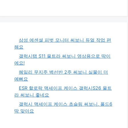
삼성 에센셜 피벗 모니터 써보니 듀얼 작업 편
해요
갤럭시탭 S11 울트라 써보니 영상용으로 딱이
에요!
헤일리 무지주 벽선반 2주 써보니 실물이 더
예뻐요
ESR 할로락 맥세이프 케이스 갤럭시S26 울트
라 써보니 좋네요
갤럭시 맥세이프 케이스 초슬림 써보니, 폴드6
딱 맞아요