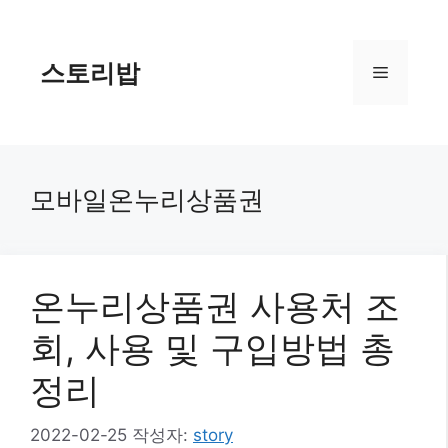
컨
텐
츠
스토리밥
메
로
건
너
뉴
뛰
기
모바일온누리상품권
온누리상품권 사용처 조
회, 사용 및 구입방법 총
정리
2022-02-25
작성자:
story