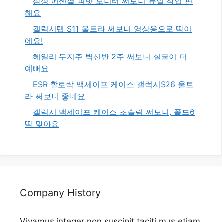
삼성 에센셜 피벗 모니터 써보니 듀얼 작업 편
해요
갤럭시탭 S11 울트라 써보니 영상용으로 딱이
에요!
헤일리 무지주 벽선반 2주 써보니 실물이 더
예뻐요
ESR 할로락 맥세이프 케이스 갤럭시S26 울트
라 써보니 좋네요
갤럭시 맥세이프 케이스 초슬림 써보니, 폴드6
딱 맞아요
Company History
Vivamus integer non suscipit taciti mus etiam