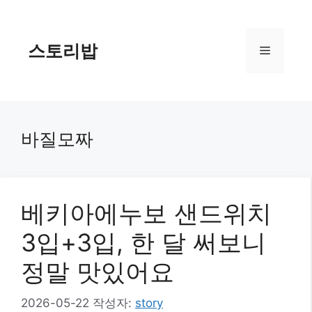
컨
텐
츠
스토리밥
메
로
건
너
뉴
뛰
기
바질모짜
베키아에누보 샌드위치
3입+3입, 한 달 써보니
정말 맛있어요
2026-05-22
작성자:
story