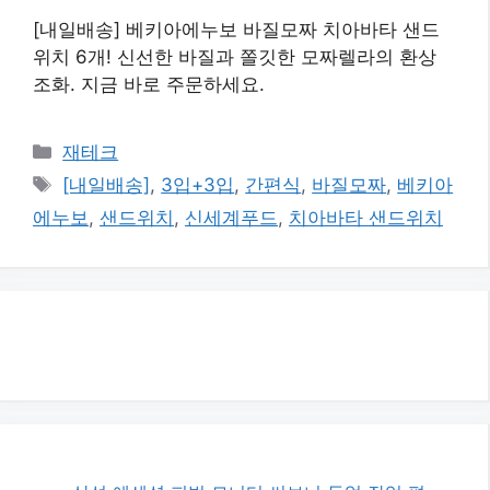
[내일배송] 베키아에누보 바질모짜 치아바타 샌드
위치 6개! 신선한 바질과 쫄깃한 모짜렐라의 환상
조화. 지금 바로 주문하세요.
카
재테크
테
태
[내일배송]
,
3입+3입
,
간편식
,
바질모짜
,
베키아
고
그
에누보
,
샌드위치
,
신세계푸드
,
치아바타 샌드위치
리