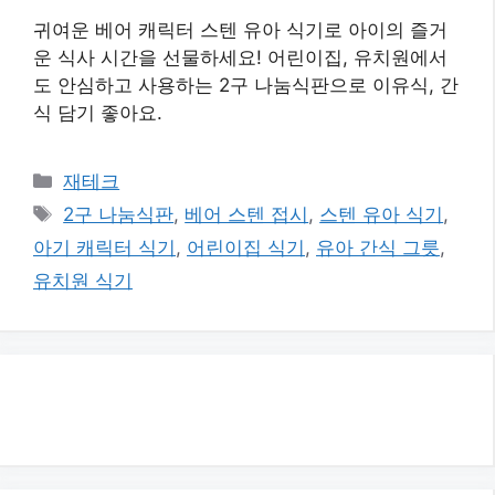
귀여운 베어 캐릭터 스텐 유아 식기로 아이의 즐거
운 식사 시간을 선물하세요! 어린이집, 유치원에서
도 안심하고 사용하는 2구 나눔식판으로 이유식, 간
식 담기 좋아요.
카
재테크
테
태
2구 나눔식판
,
베어 스텐 접시
,
스텐 유아 식기
,
고
그
아기 캐릭터 식기
,
어린이집 식기
,
유아 간식 그릇
,
리
유치원 식기