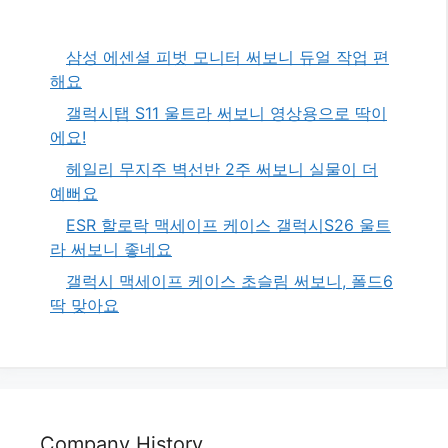
삼성 에센셜 피벗 모니터 써보니 듀얼 작업 편
해요
갤럭시탭 S11 울트라 써보니 영상용으로 딱이
에요!
헤일리 무지주 벽선반 2주 써보니 실물이 더
예뻐요
ESR 할로락 맥세이프 케이스 갤럭시S26 울트
라 써보니 좋네요
갤럭시 맥세이프 케이스 초슬림 써보니, 폴드6
딱 맞아요
Company History