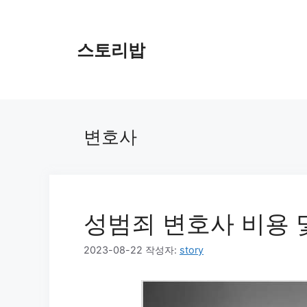
컨
텐
츠
스토리밥
로
건
너
뛰
기
변호사
성범죄 변호사 비용 
2023-08-22
작성자:
story