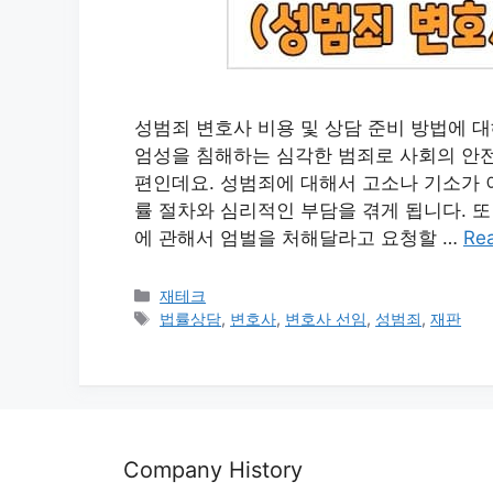
성범죄 변호사 비용 및 상담 준비 방법에 
엄성을 침해하는 심각한 범죄로 사회의 안전
편인데요. 성범죄에 대해서 고소나 기소가 
률 절차와 심리적인 부담을 겪게 됩니다. 또
에 관해서 엄벌을 처해달라고 요청할 …
Re
카
재테크
테
태
법률상담
,
변호사
,
변호사 선임
,
성범죄
,
재판
고
그
리
Company History