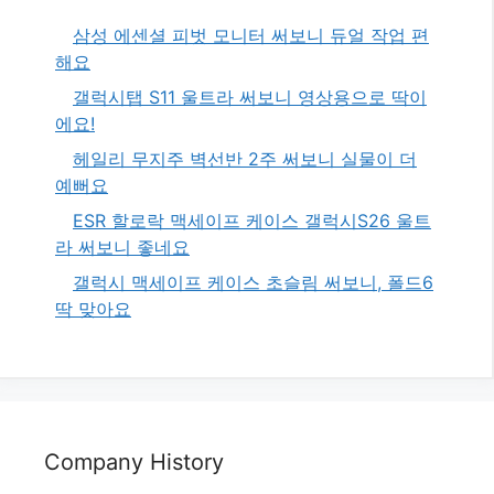
삼성 에센셜 피벗 모니터 써보니 듀얼 작업 편
해요
갤럭시탭 S11 울트라 써보니 영상용으로 딱이
에요!
헤일리 무지주 벽선반 2주 써보니 실물이 더
예뻐요
ESR 할로락 맥세이프 케이스 갤럭시S26 울트
라 써보니 좋네요
갤럭시 맥세이프 케이스 초슬림 써보니, 폴드6
딱 맞아요
Company History