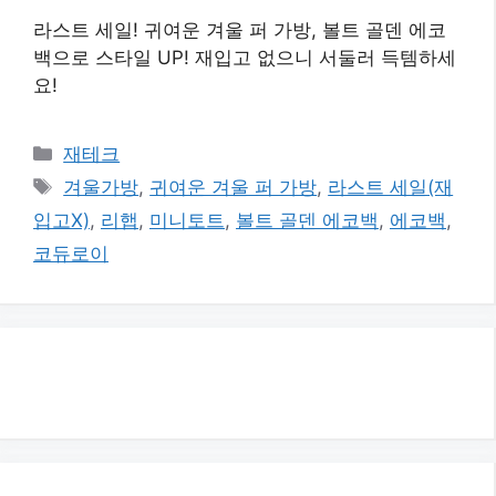
라스트 세일! 귀여운 겨울 퍼 가방, 볼트 골덴 에코
백으로 스타일 UP! 재입고 없으니 서둘러 득템하세
요!
카
재테크
테
태
겨울가방
,
귀여운 겨울 퍼 가방
,
라스트 세일(재
고
그
입고X)
,
리햅
,
미니토트
,
볼트 골덴 에코백
,
에코백
,
리
코듀로이