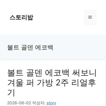
컨
텐
츠
스토리밥
메
로
건
너
뉴
뛰
기
볼트 골덴 에코백
볼트 골덴 에코백 써보니
겨울 퍼 가방 2주 리얼후
기
2026-06-02
작성자:
story