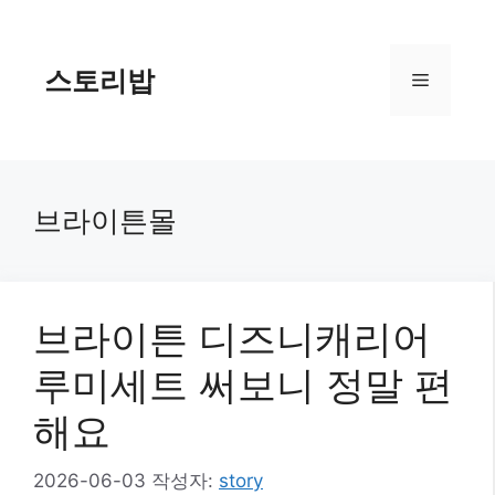
컨
텐
츠
스토리밥
메
로
건
너
뉴
뛰
기
브라이튼몰
브라이튼 디즈니캐리어
루미세트 써보니 정말 편
해요
2026-06-03
작성자:
story