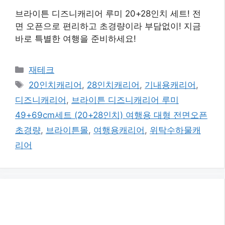
브라이튼 디즈니캐리어 루미 20+28인치 세트! 전
면 오픈으로 편리하고 초경량이라 부담없이! 지금
바로 특별한 여행을 준비하세요!
카
재테크
테
태
20인치캐리어
,
28인치캐리어
,
기내용캐리어
,
고
그
디즈니캐리어
,
브라이튼 디즈니캐리어 루미
리
49+69cm세트 (20+28인치) 여행용 대형 전면오픈
초경량
,
브라이튼몰
,
여행용캐리어
,
위탁수하물캐
리어