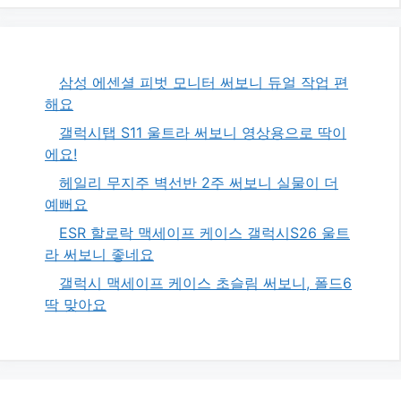
삼성 에센셜 피벗 모니터 써보니 듀얼 작업 편
해요
갤럭시탭 S11 울트라 써보니 영상용으로 딱이
에요!
헤일리 무지주 벽선반 2주 써보니 실물이 더
예뻐요
ESR 할로락 맥세이프 케이스 갤럭시S26 울트
라 써보니 좋네요
갤럭시 맥세이프 케이스 초슬림 써보니, 폴드6
딱 맞아요