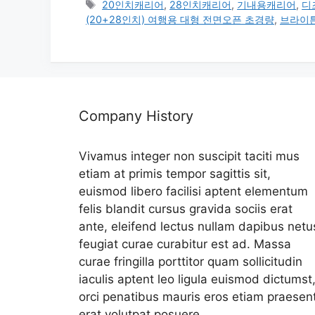
테
태
20인치캐리어
,
28인치캐리어
,
기내용캐리어
,
디
고
그
(20+28인치) 여행용 대형 전면오픈 초경량
,
브라이
리
Company History
Vivamus integer non suscipit taciti mus
etiam at primis tempor sagittis sit,
euismod libero facilisi aptent elementum
felis blandit cursus gravida sociis erat
ante, eleifend lectus nullam dapibus netu
feugiat curae curabitur est ad. Massa
curae fringilla porttitor quam sollicitudin
iaculis aptent leo ligula euismod dictumst
orci penatibus mauris eros etiam praesen
erat volutpat posuere.