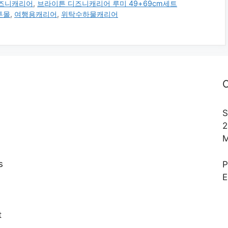
즈니캐리어
,
브라이튼 디즈니캐리어 루미 49+69cm세트
튼몰
,
여행용캐리어
,
위탁수하물캐리어
C
S
2
M
s
E
,
t