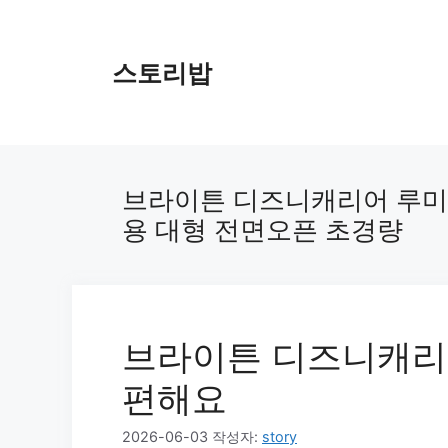
컨
텐
츠
스토리밥
로
건
너
뛰
기
브라이튼 디즈니캐리어 루미 4
용 대형 전면오픈 초경량
브라이튼 디즈니캐리
편해요
2026-06-03
작성자:
story