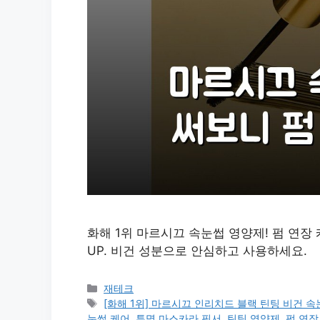
화해 1위 마르시끄 속눈썹 영양제! 펌 연장
UP. 비건 성분으로 안심하고 사용하세요.
카
재테크
테
태
[화해 1위] 마르시끄 인리치드 블랙 틴팅 비건 
고
그
눈썹 케어
,
투명 마스카라 픽서
,
틴팅 영양제
,
펌 연장