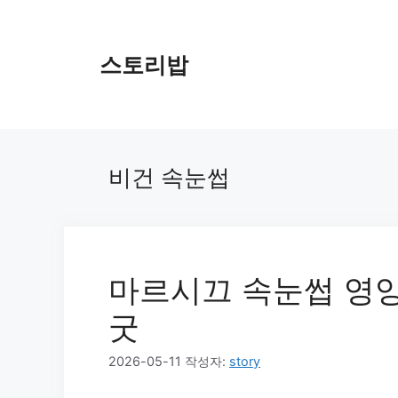
컨
텐
츠
스토리밥
로
건
너
뛰
기
비건 속눈썹
마르시끄 속눈썹 영양
굿
2026-05-11
작성자:
story