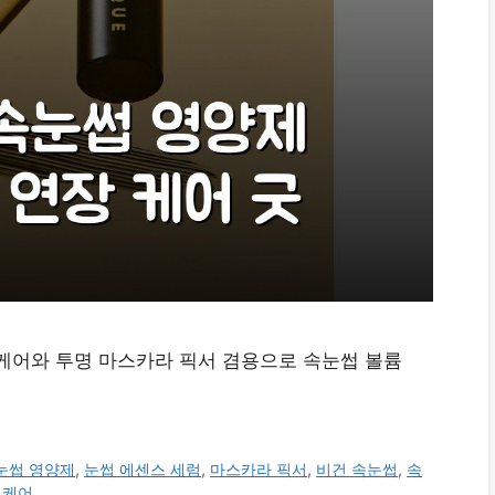
 케어와 투명 마스카라 픽서 겸용으로 속눈썹 볼륨
속눈썹 영양제
,
눈썹 에센스 세럼
,
마스카라 픽서
,
비건 속눈썹
,
속
 케어