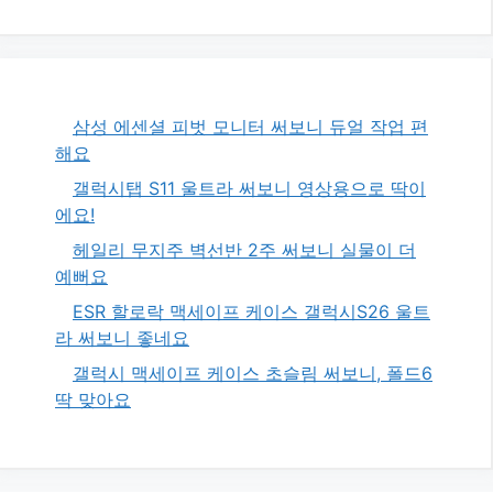
삼성 에센셜 피벗 모니터 써보니 듀얼 작업 편
해요
갤럭시탭 S11 울트라 써보니 영상용으로 딱이
에요!
헤일리 무지주 벽선반 2주 써보니 실물이 더
예뻐요
ESR 할로락 맥세이프 케이스 갤럭시S26 울트
라 써보니 좋네요
갤럭시 맥세이프 케이스 초슬림 써보니, 폴드6
딱 맞아요