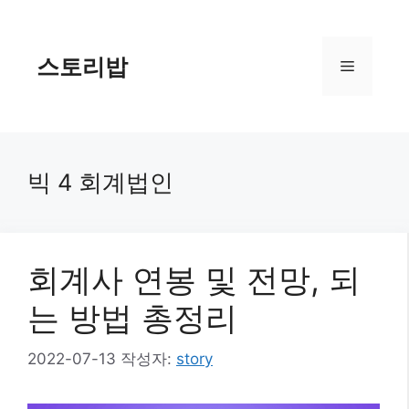
컨
텐
츠
스토리밥
메
로
건
너
뉴
뛰
기
빅 4 회계법인
회계사 연봉 및 전망, 되
는 방법 총정리
2022-07-13
작성자:
story