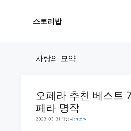
컨
텐
츠
스토리밥
로
건
너
뛰
기
사랑의 묘약
오페라 추천 베스트 
페라 명작
2023-03-31
작성자:
story