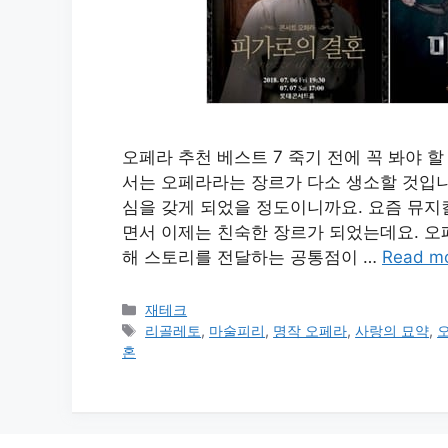
오페라 추천 베스트 7 죽기 전에 꼭 봐야 
서는 오페라라는 장르가 다소 생소할 것입니
심을 갖게 되었을 정도이니까요. 요즘 뮤지컬
면서 이제는 친숙한 장르가 되었는데요. 오페
해 스토리를 전달하는 공통점이 …
Read m
카
재테크
테
태
리골레토
,
마술피리
,
명작 오페라
,
사랑의 묘약
,
고
그
혼
리