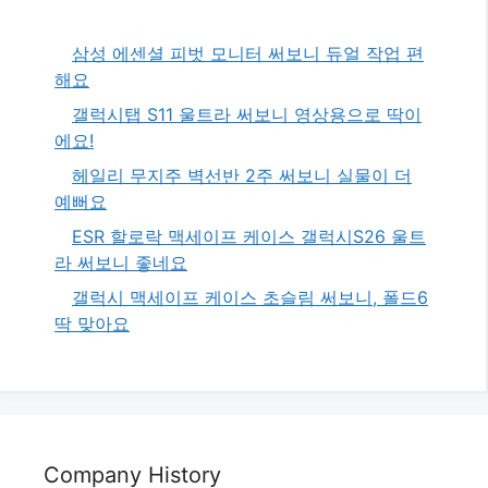
삼성 에센셜 피벗 모니터 써보니 듀얼 작업 편
해요
갤럭시탭 S11 울트라 써보니 영상용으로 딱이
에요!
헤일리 무지주 벽선반 2주 써보니 실물이 더
예뻐요
ESR 할로락 맥세이프 케이스 갤럭시S26 울트
라 써보니 좋네요
갤럭시 맥세이프 케이스 초슬림 써보니, 폴드6
딱 맞아요
Company History