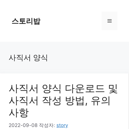
컨
텐
츠
스토리밥
메
로
건
너
뉴
뛰
기
사직서 양식
사직서 양식 다운로드 및
사직서 작성 방법, 유의
사항
2022-09-08
작성자:
story