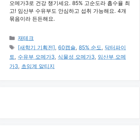
오메가3로 건강 챙기세요. 85% 고순도라 흡수율 최
고! 임산부 수유부도 안심하고 섭취 가능해요. 4개
묶음이라 든든해요.
카
재테크
테
태
[새학기 기획전]
,
60캡슐
,
85% 순도
,
닥터파이
고
그
토
,
수유부 오메가3
,
식물성 오메가3
,
임산부 오메
리
가3
,
초임계 알티지