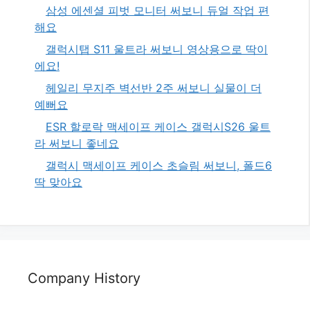
삼성 에센셜 피벗 모니터 써보니 듀얼 작업 편
해요
갤럭시탭 S11 울트라 써보니 영상용으로 딱이
에요!
헤일리 무지주 벽선반 2주 써보니 실물이 더
예뻐요
ESR 할로락 맥세이프 케이스 갤럭시S26 울트
라 써보니 좋네요
갤럭시 맥세이프 케이스 초슬림 써보니, 폴드6
딱 맞아요
Company History