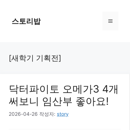
컨
텐
츠
스토리밥
메
로
건
너
뉴
뛰
기
[새학기 기획전]
닥터파이토 오메가3 4개
써보니 임산부 좋아요!
2026-04-26
작성자:
story