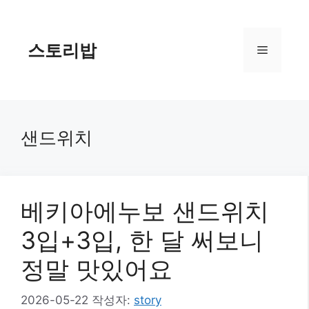
컨
텐
츠
스토리밥
메
로
건
너
뉴
뛰
기
샌드위치
베키아에누보 샌드위치
3입+3입, 한 달 써보니
정말 맛있어요
2026-05-22
작성자:
story