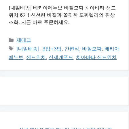
[내일배송] 베키아에누보 바질모짜 치아바타 샌드
위치 6개! 신선한 바질과 쫄깃한 모짜렐라의 환상
조화. 지금 바로 주문하세요.
카
재테크
테
태
[내일배송]
,
3입+3입
,
간편식
,
바질모짜
,
베키아
고
그
에누보
,
샌드위치
,
신세계푸드
,
치아바타 샌드위치
리