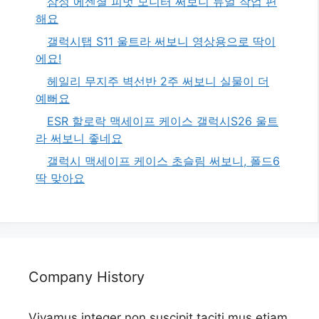
삼성 에센셜 피벗 모니터 써보니 듀얼 작업 편
해요
갤럭시탭 S11 울트라 써보니 영상용으로 딱이
에요!
헤일리 무지주 벽선반 2주 써보니 실물이 더
예뻐요
ESR 할로락 맥세이프 케이스 갤럭시S26 울트
라 써보니 좋네요
갤럭시 맥세이프 케이스 초슬림 써보니, 폴드6
딱 맞아요
Company History
Vivamus integer non suscipit taciti mus etiam