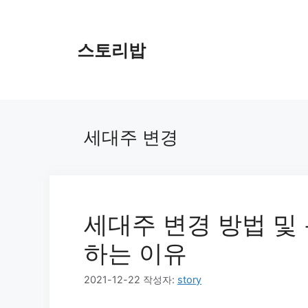
컨
텐
츠
스토리밥
로
건
너
뛰
기
세대주 변경
세대주 변경 방법 및 
하는 이유
2021-12-22
작성자:
story