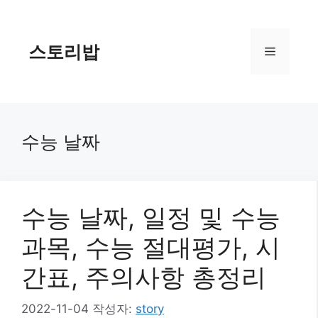
컨
텐
츠
스토리밥
메
로
건
너
뉴
뛰
기
수능 날짜
수능 날짜, 일정 및 수능
과목, 수능 절대평가, 시
간표, 주의사항 총정리
2022-11-04
작성자:
story