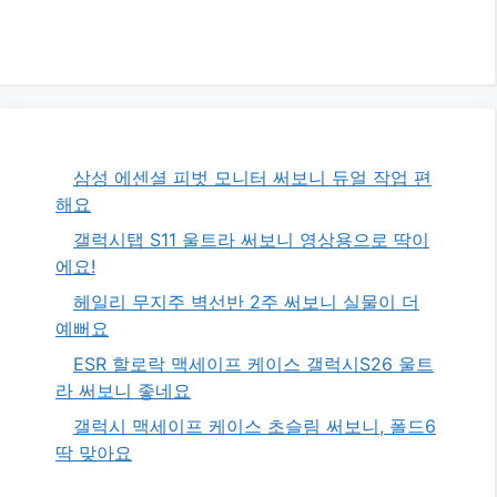
삼성 에센셜 피벗 모니터 써보니 듀얼 작업 편
해요
갤럭시탭 S11 울트라 써보니 영상용으로 딱이
에요!
헤일리 무지주 벽선반 2주 써보니 실물이 더
예뻐요
ESR 할로락 맥세이프 케이스 갤럭시S26 울트
라 써보니 좋네요
갤럭시 맥세이프 케이스 초슬림 써보니, 폴드6
딱 맞아요