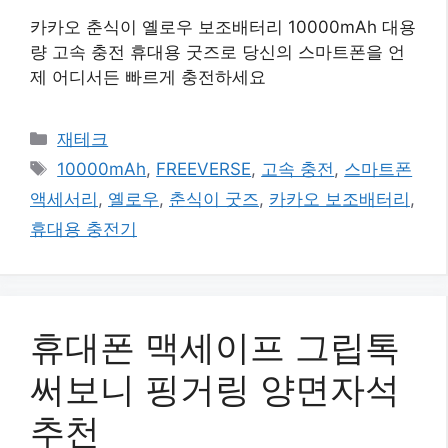
카카오 춘식이 옐로우 보조배터리 10000mAh 대용
량 고속 충전 휴대용 굿즈로 당신의 스마트폰을 언
제 어디서든 빠르게 충전하세요
카
재테크
테
태
10000mAh
,
FREEVERSE
,
고속 충전
,
스마트폰
고
그
액세서리
,
옐로우
,
춘식이 굿즈
,
카카오 보조배터리
,
리
휴대용 충전기
휴대폰 맥세이프 그립톡
써보니 핑거링 양면자석
추천