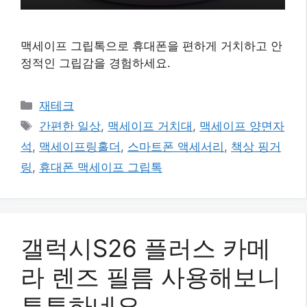
맥세이프 그립톡으로 휴대폰을 편하게 거치하고 안
정적인 그립감을 경험하세요.
카
재테크
테
태
간편한 일상
,
맥세이프 거치대
,
맥세이프 양면자
고
그
석
,
맥세이프링홀더
,
스마트폰 액세서리
,
책상 핑거
리
링
,
휴대폰 맥세이프 그립톡
갤럭시S26 플러스 카메
라 렌즈 필름 사용해보니
튼튼하네요