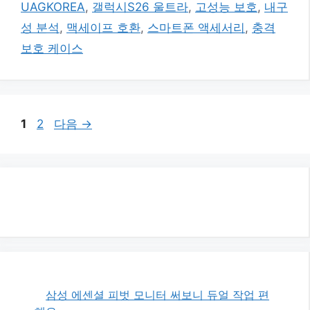
그
UAGKOREA
,
갤럭시S26 울트라
,
고성능 보호
,
내구
리
성 분석
,
맥세이프 호환
,
스마트폰 액세서리
,
충격
보호 케이스
페
페
1
2
다음
→
이
이
지
지
삼성 에센셜 피벗 모니터 써보니 듀얼 작업 편