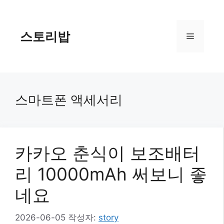
컨
텐
츠
스토리밥
메
로
건
너
뉴
뛰
기
스마트폰 액세서리
카카오 춘식이 보조배터
리 10000mAh 써보니 좋
네요
2026-06-05
작성자:
story