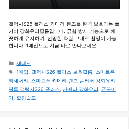
갤럭시S26 플러스 카메라 렌즈를 완벽 보호하는 풀
커버 강화유리필름입니다. 긁힘 방지 기능으로 깨
끗하게 유지하며, 선명한 화질 그대로 촬영이 가능
합니다. 1매입으로 지금 바로 만나보세요.
카
재테크
테
태
1매입
,
갤럭시S26 플러스 보호필름
,
스마트폰
고
그
액세서리
,
스마트폰 카메라 렌즈 풀커버 강화유리
리
필름 갤럭시S26 플러스
,
카메라 강화유리
,
폰꾸미
기
,
힐링쉴드