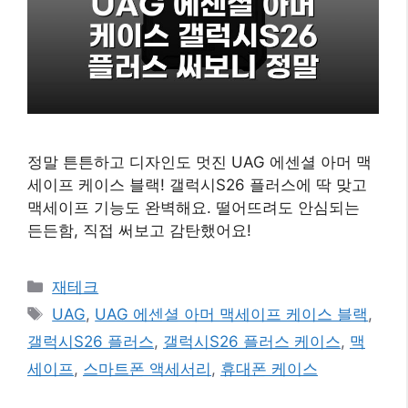
정말 튼튼하고 디자인도 멋진 UAG 에센셜 아머 맥
세이프 케이스 블랙! 갤럭시S26 플러스에 딱 맞고
맥세이프 기능도 완벽해요. 떨어뜨려도 안심되는
든든함, 직접 써보고 감탄했어요!
카
재테크
테
태
UAG
,
UAG 에센셜 아머 맥세이프 케이스 블랙
,
고
그
갤럭시S26 플러스
,
갤럭시S26 플러스 케이스
,
맥
리
세이프
,
스마트폰 액세서리
,
휴대폰 케이스