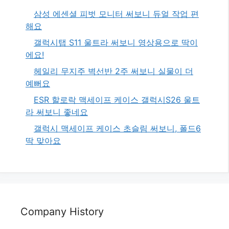
삼성 에센셜 피벗 모니터 써보니 듀얼 작업 편
해요
갤럭시탭 S11 울트라 써보니 영상용으로 딱이
에요!
헤일리 무지주 벽선반 2주 써보니 실물이 더
예뻐요
ESR 할로락 맥세이프 케이스 갤럭시S26 울트
라 써보니 좋네요
갤럭시 맥세이프 케이스 초슬림 써보니, 폴드6
딱 맞아요
Company History