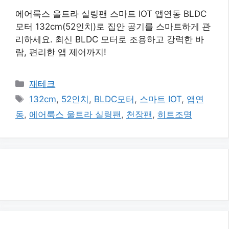
에어룩스 울트라 실링팬 스마트 IOT 앱연동 BLDC
모터 132cm(52인치)로 집안 공기를 스마트하게 관
리하세요. 최신 BLDC 모터로 조용하고 강력한 바
람, 편리한 앱 제어까지!
카
재테크
테
태
132cm
,
52인치
,
BLDC모터
,
스마트 IOT
,
앱연
고
그
동
,
에어룩스 울트라 실링팬
,
천장팬
,
히트조명
리