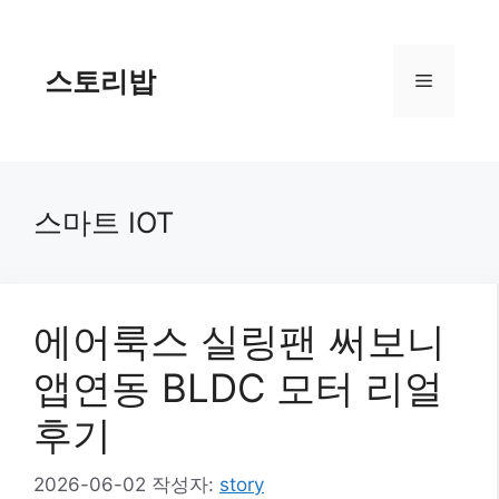
컨
텐
츠
스토리밥
메
로
건
너
뉴
뛰
기
스마트 IOT
에어룩스 실링팬 써보니
앱연동 BLDC 모터 리얼
후기
2026-06-02
작성자:
story