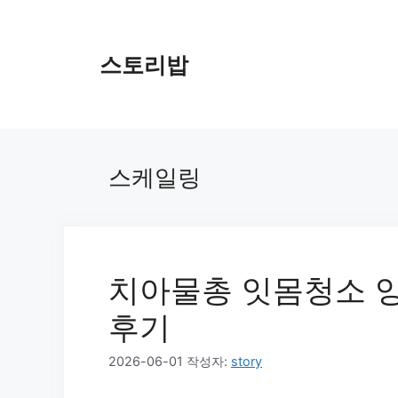
컨
텐
츠
스토리밥
로
건
너
뛰
기
스케일링
치아물총 잇몸청소 양
후기
2026-06-01
작성자:
story