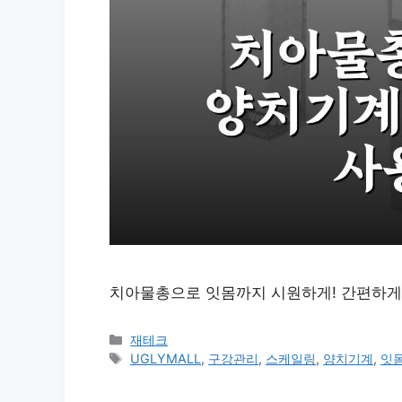
치아물총으로 잇몸까지 시원하게! 간편하게 양
카
재테크
테
태
UGLYMALL
,
구강관리
,
스케일링
,
양치기계
,
잇
고
그
리