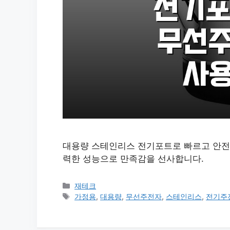
대용량 스테인리스 전기포트로 빠르고 안전하
력한 성능으로 만족감을 선사합니다.
카
재테크
테
태
가정용
,
대용량
,
무선주전자
,
스테인리스
,
전기주
고
그
리