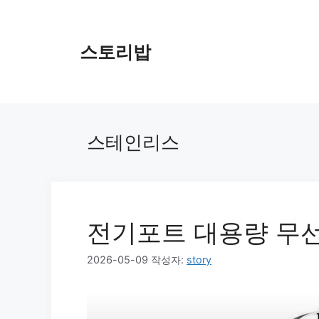
컨
텐
츠
스토리밥
로
건
너
뛰
기
스테인리스
전기포트 대용량 무
2026-05-09
작성자:
story