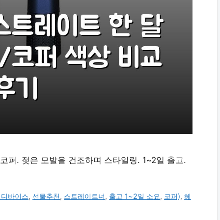
. 젖은 모발을 건조하며 스타일링. 1~2일 출고.
티디바이스
,
선물추천
,
스트레이트너
,
출고 1~2일 소요
,
코퍼)
,
헤