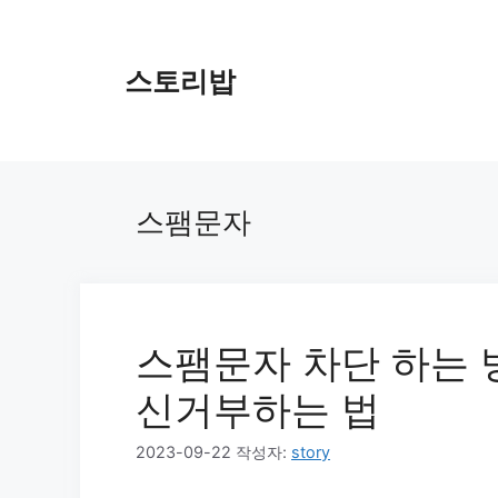
컨
텐
츠
스토리밥
로
건
너
뛰
기
스팸문자
스팸문자 차단 하는 
신거부하는 법
2023-09-22
작성자:
story