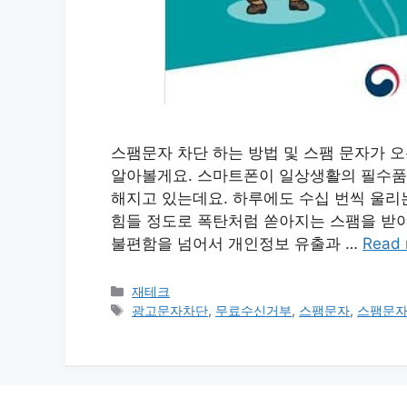
스팸문자 차단 하는 방법 및 스팸 문자가 오
알아볼게요. 스마트폰이 일상생활의 필수품이
해지고 있는데요. 하루에도 수십 번씩 울리
힘들 정도로 폭탄처럼 쏟아지는 스팸을 받아
불편함을 넘어서 개인정보 유출과 …
Read 
카
재테크
테
태
광고문자차단
,
무료수신거부
,
스팸문자
,
스팸문자
고
그
리