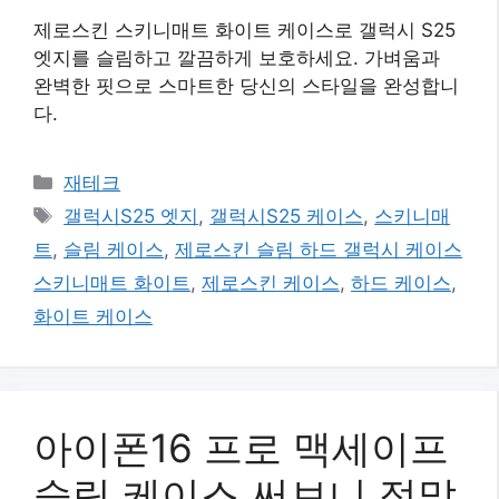
제로스킨 스키니매트 화이트 케이스로 갤럭시 S25
엣지를 슬림하고 깔끔하게 보호하세요. 가벼움과
완벽한 핏으로 스마트한 당신의 스타일을 완성합니
다.
카
재테크
테
태
갤럭시S25 엣지
,
갤럭시S25 케이스
,
스키니매
고
그
트
,
슬림 케이스
,
제로스킨 슬림 하드 갤럭시 케이스
리
스키니매트 화이트
,
제로스킨 케이스
,
하드 케이스
,
화이트 케이스
아이폰16 프로 맥세이프
슬림 케이스 써보니 정말