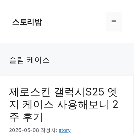
컨
텐
츠
스토리밥
메
로
건
너
뉴
뛰
기
슬림 케이스
제로스킨 갤럭시S25 엣
지 케이스 사용해보니 2
주 후기
2026-05-08
작성자:
story