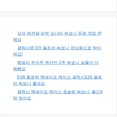
삼성 에센셜 피벗 모니터 써보니 듀얼 작업 편
해요
갤럭시탭 S11 울트라 써보니 영상용으로 딱이
에요!
헤일리 무지주 벽선반 2주 써보니 실물이 더
예뻐요
ESR 할로락 맥세이프 케이스 갤럭시S26 울트
라 써보니 좋네요
갤럭시 맥세이프 케이스 초슬림 써보니, 폴드6
딱 맞아요