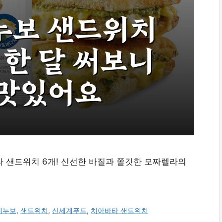
 샌드위치 6개! 신선한 바질과 쫄깃한 모짜렐라의
에누보
,
샌드위치
,
신세계푸드
,
치아바타 샌드위치