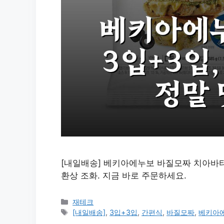
[내일배송] 베키아에누보 바질모짜 치아바타
환상 조화. 지금 바로 주문하세요.
카
재테크
테
태
[내일배송]
,
3입+3입
,
간편식
,
바질모짜
,
베키아
고
그