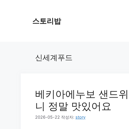
컨
텐
츠
스토리밥
로
건
너
뛰
기
신세계푸드
베키아에누보 샌드위치
니 정말 맛있어요
2026-05-22
작성자:
story