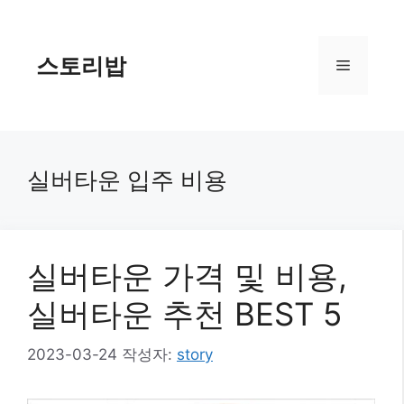
컨
텐
츠
스토리밥
메
로
건
너
뉴
뛰
기
실버타운 입주 비용
실버타운 가격 및 비용,
실버타운 추천 BEST 5
2023-03-24
작성자:
story