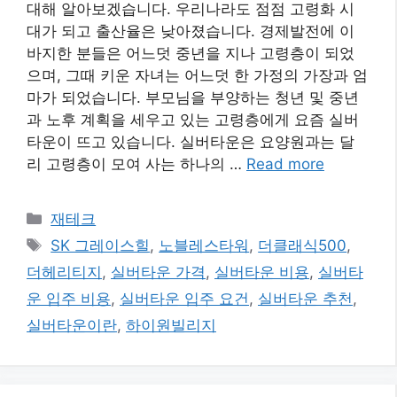
대해 알아보겠습니다. 우리나라도 점점 고령화 시
대가 되고 출산율은 낮아졌습니다. 경제발전에 이
바지한 분들은 어느덧 중년을 지나 고령층이 되었
으며, 그때 키운 자녀는 어느덧 한 가정의 가장과 엄
마가 되었습니다. 부모님을 부양하는 청년 및 중년
과 노후 계획을 세우고 있는 고령층에게 요즘 실버
타운이 뜨고 있습니다. 실버타운은 요양원과는 달
리 고령층이 모여 사는 하나의 …
Read more
카
재테크
테
태
SK 그레이스힐
,
노블레스타워
,
더클래식500
,
고
그
더헤리티지
,
실버타운 가격
,
실버타운 비용
,
실버타
리
운 입주 비용
,
실버타운 입주 요건
,
실버타운 추천
,
실버타운이란
,
하이원빌리지