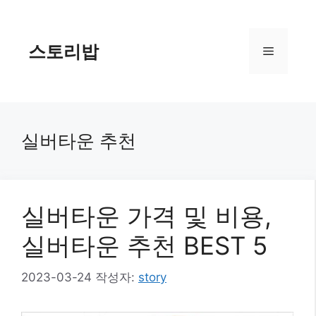
컨
텐
츠
스토리밥
메
로
건
너
뉴
뛰
기
실버타운 추천
실버타운 가격 및 비용,
실버타운 추천 BEST 5
2023-03-24
작성자:
story