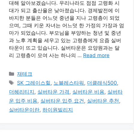
대해 알아보겠습니다. 우리나라도 점점 고령화 시
대가 되고 출산율은 낮아졌습니다. 경제발전에 이
바지한 분들은 어느덧 중년을 지나 고령층이 되었
으며, 그때 키운 자녀는 어느덧 한 가정의 가장과 엄
마가 되었습니다. 부모님을 부양하는 청년 및 중년
과 노후 계획을 세우고 있는 고령층에게 요즘 실버
타운이 뜨고 있습니다. 실버타운은 요양원과는 달
리 고령층이 모여 사는 하나의 …
Read more
카
재테크
테
태
SK 그레이스힐
,
노블레스타워
,
더클래식500
,
고
그
더헤리티지
,
실버타운 가격
,
실버타운 비용
,
실버타
리
운 입주 비용
,
실버타운 입주 요건
,
실버타운 추천
,
실버타운이란
,
하이원빌리지