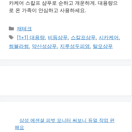
카케어 스칼프 샴푸로 순하고 개운하게. 대용량으
로 온 가족이 안심하고 사용하세요.
카
재테크
테
태
[1+1] 대용량
,
비듬샴푸
,
스칼프샴푸
,
시카케어
,
고
그
썸블라썸
,
약산성샴푸
,
지루성두피염
,
탈모샴푸
리
삼성 에센셜 피벗 모니터 써보니 듀얼 작업 편
해요