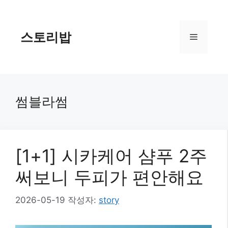
컨
텐
츠
스토리밥
메
로
건
너
뉴
뛰
기
썸블라썸
[1+1] 시카케어 샴푸 2주
써보니 두피가 편안해요
2026-05-19
작성자:
story