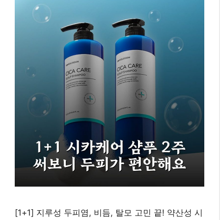
[1+1] 지루성 두피염, 비듬, 탈모 고민 끝! 약산성 시