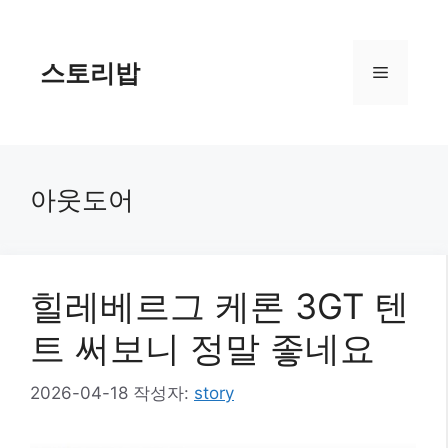
컨
텐
츠
스토리밥
메
로
건
너
뉴
뛰
기
아웃도어
힐레베르그 케론 3GT 텐
트 써보니 정말 좋네요
2026-04-18
작성자:
story