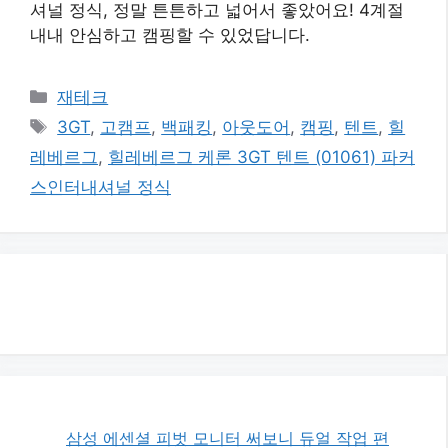
셔널 정식, 정말 튼튼하고 넓어서 좋았어요! 4계절
내내 안심하고 캠핑할 수 있었답니다.
카
재테크
테
태
3GT
,
고캠프
,
백패킹
,
아웃도어
,
캠핑
,
텐트
,
힐
고
그
레베르그
,
힐레베르그 케론 3GT 텐트 (01061) 파커
리
스인터내셔널 정식
삼성 에센셜 피벗 모니터 써보니 듀얼 작업 편