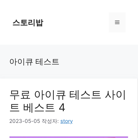
컨
텐
츠
스토리밥
메
로
건
너
뉴
뛰
기
아이큐 테스트
무료 아이큐 테스트 사이
트 베스트 4
2023-05-05
작성자:
story