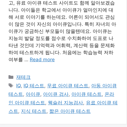
고, 유료 아이큐 테스트 사이트도 함께 알아보겠습
니다. 아이들은 학교에서 아이큐가 얼마인지에 대
해 서로 이야기를 하는데요. 어른이 되어서도 관심
이 많은 것이 자신의 아이큐입니다. 특히 자녀의 아
이큐가 궁금하신 부모들이 많을텐데요. 아이큐는
지능의 발달 정도를 점수로 수치화하여 도표로 나
타낸 것인데 기억력과 어휘력, 계산력 등을 문제화
하여 테스트하게 됩니다. 처음에는 학습능력 저하
여부를 …
Read more
카
재테크
테
태
IQ
,
IQ 테스트
,
무료 아이큐 테스트
,
아동 아이큐
고
그
테스트
,
아이큐
,
아이큐 검사
,
아이큐 테스트
,
온라
리
인 아이큐 테스트
,
웩슬러 지능검사
,
유료 아이큐 테
스트
,
지식 테스트
,
짧은 아이큐 테스트