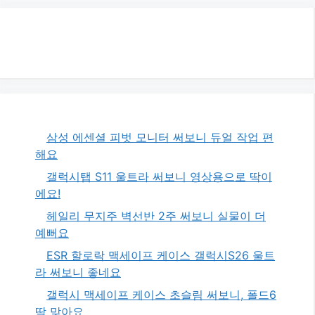
삼성 에센셜 피벗 모니터 써보니 듀얼 작업 편
해요
갤럭시탭 S11 울트라 써보니 영상용으로 딱이
에요!
헤일리 무지주 벽선반 2주 써보니 실물이 더
예뻐요
ESR 할로락 맥세이프 케이스 갤럭시S26 울트
라 써보니 좋네요
갤럭시 맥세이프 케이스 초슬림 써보니, 폴드6
딱 맞아요