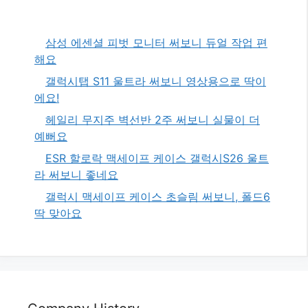
삼성 에센셜 피벗 모니터 써보니 듀얼 작업 편
해요
갤럭시탭 S11 울트라 써보니 영상용으로 딱이
에요!
헤일리 무지주 벽선반 2주 써보니 실물이 더
예뻐요
ESR 할로락 맥세이프 케이스 갤럭시S26 울트
라 써보니 좋네요
갤럭시 맥세이프 케이스 초슬림 써보니, 폴드6
딱 맞아요