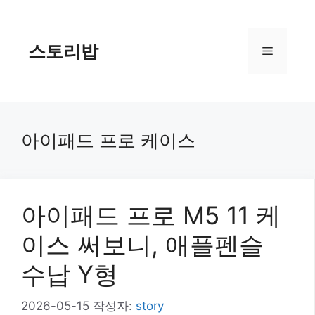
컨
텐
츠
스토리밥
메
로
건
너
뉴
뛰
기
아이패드 프로 케이스
아이패드 프로 M5 11 케
이스 써보니, 애플펜슬
수납 Y형
2026-05-15
작성자:
story