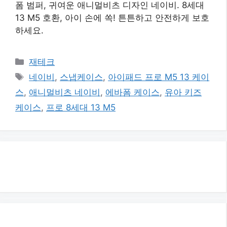
폼 범퍼, 귀여운 애니멀비츠 디자인 네이비. 8세대
13 M5 호환, 아이 손에 쏙! 튼튼하고 안전하게 보호
하세요.
카
재테크
테
태
네이비
,
스냅케이스
,
아이패드 프로 M5 13 케이
고
그
스
,
애니멀비츠 네이비
,
에바폼 케이스
,
유아 키즈
리
케이스
,
프로 8세대 13 M5