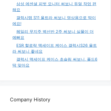
삼성 에센셜 피벗 모니터 써보니 듀얼 작업 편
해요
갤럭시탭 S11 울트라 써보니 영상용으로 딱이
에요!
헤일리 무지주 벽선반 2주 써보니 실물이 더
예뻐요
ESR 할로락 맥세이프 케이스 갤럭시S26 울트
라 써보니 좋네요
갤럭시 맥세이프 케이스 초슬림 써보니, 폴드6
딱 맞아요
Company History