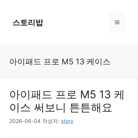
컨
텐
츠
스토리밥
메
로
건
너
뉴
뛰
기
아이패드 프로 M5 13 케이스
아이패드 프로 M5 13 케
이스 써보니 튼튼해요
2026-06-04
작성자:
story