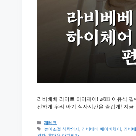
라비베베 라이트 하이체어! 👶🏻 이유식 
전하게 우리 아기 식사시간을 즐겁게! 지금
카
재테크
테
태
높이조절 식탁의자
,
라비베베 베이비체어
,
라비베
고
그
의자
,
휴대용 아기의자