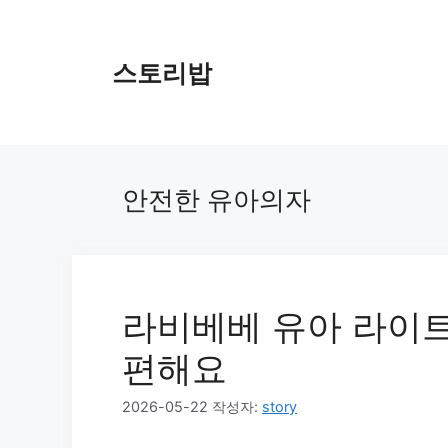
컨
텐
츠
스토리밥
로
건
너
뛰
기
안전한 유아의자
라비베베 유아 라이트
편해요
2026-05-22
작성자:
story