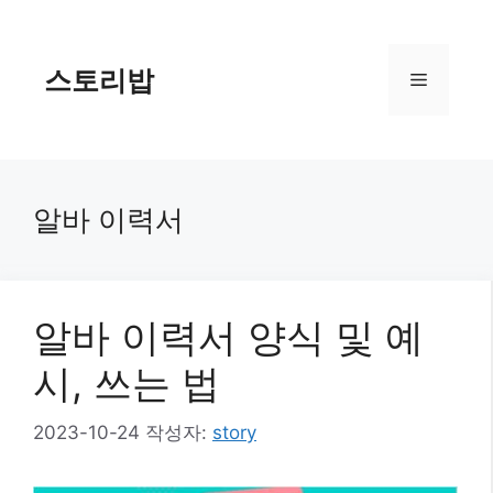
컨
텐
츠
스토리밥
메
로
건
너
뉴
뛰
기
알바 이력서
알바 이력서 양식 및 예
시, 쓰는 법
2023-10-24
작성자:
story