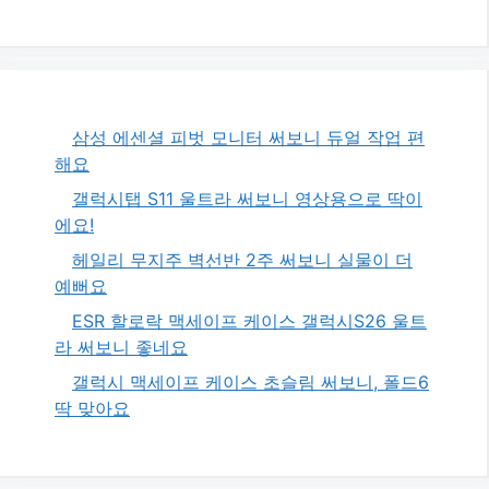
삼성 에센셜 피벗 모니터 써보니 듀얼 작업 편
해요
갤럭시탭 S11 울트라 써보니 영상용으로 딱이
에요!
헤일리 무지주 벽선반 2주 써보니 실물이 더
예뻐요
ESR 할로락 맥세이프 케이스 갤럭시S26 울트
라 써보니 좋네요
갤럭시 맥세이프 케이스 초슬림 써보니, 폴드6
딱 맞아요