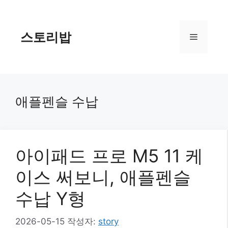
컨
텐
츠
스토리밥
메
로
건
너
뉴
뛰
기
애플펜슬 수납
아이패드 프로 M5 11 케
이스 써보니, 애플펜슬
수납 Y형
2026-05-15
작성자:
story