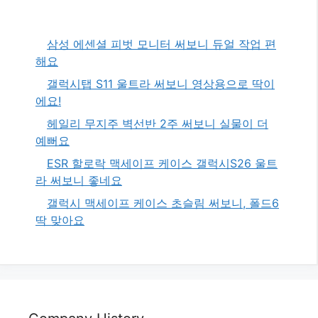
삼성 에센셜 피벗 모니터 써보니 듀얼 작업 편
해요
갤럭시탭 S11 울트라 써보니 영상용으로 딱이
에요!
헤일리 무지주 벽선반 2주 써보니 실물이 더
예뻐요
ESR 할로락 맥세이프 케이스 갤럭시S26 울트
라 써보니 좋네요
갤럭시 맥세이프 케이스 초슬림 써보니, 폴드6
딱 맞아요