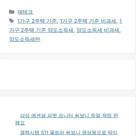
카
재테크
테
태
1가구 2주택 기준
,
1가구 2주택 기준 비과세
,
1
고
그
가구 2주택 기준 양도소득세
,
양도소득세 비과세
,
리
양도소득세란
삼성 에센셜 피벗 모니터 써보니 듀얼 작업 편
해요
갤럭시탭 S11 울트라 써보니 영상용으로 딱이