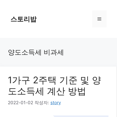
컨
텐
츠
스토리밥
메
로
건
너
뉴
뛰
기
양도소득세 비과세
1가구 2주택 기준 및 양
도소득세 계산 방법
2022-01-02
작성자:
story