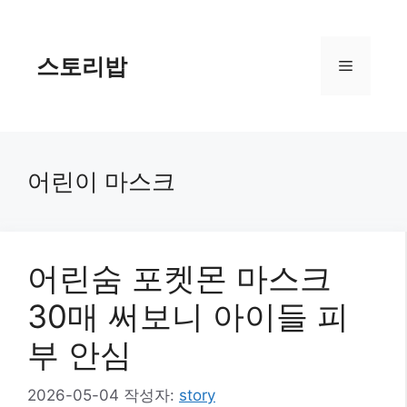
컨
텐
츠
스토리밥
메
로
건
너
뉴
뛰
기
어린이 마스크
어린숨 포켓몬 마스크
30매 써보니 아이들 피
부 안심
2026-05-04
작성자:
story