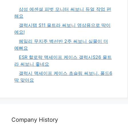
삼성 에센셜 피벗 모니터 써보니 듀얼 작업 편
해요
갤럭시탭 S11 울트라 써보니 영상용으로 딱이
에요!
헤일리 무지주 벽선반 2주 써보니 실물이 더
예뻐요
ESR 할로락 맥세이프 케이스 갤럭시S26 울트
라 써보니 좋네요
갤럭시 맥세이프 케이스 초슬림 써보니, 폴드6
딱 맞아요
Company History