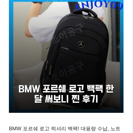
BMW 포르쉐 로고 럭셔리 백팩! 대용량 수납, 노트