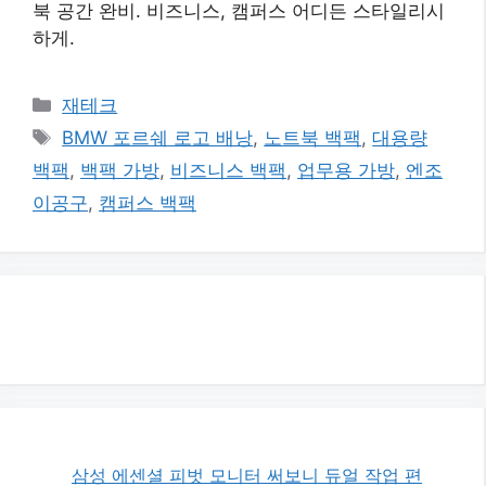
북 공간 완비. 비즈니스, 캠퍼스 어디든 스타일리시
하게.
카
재테크
테
태
BMW 포르쉐 로고 배낭
,
노트북 백팩
,
대용량
고
그
백팩
,
백팩 가방
,
비즈니스 백팩
,
업무용 가방
,
엔조
리
이공구
,
캠퍼스 백팩
삼성 에센셜 피벗 모니터 써보니 듀얼 작업 편