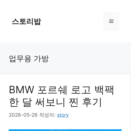
컨
텐
츠
스토리밥
메
로
건
너
뉴
뛰
기
업무용 가방
BMW 포르쉐 로고 백팩
한 달 써보니 찐 후기
2026-05-26
작성자:
story