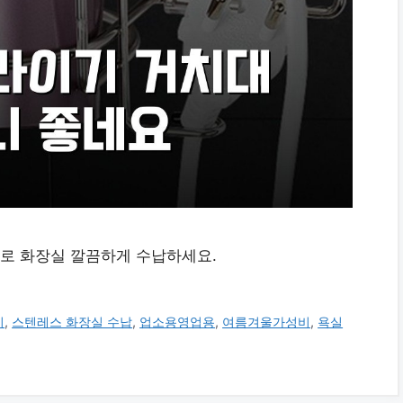
로 화장실 깔끔하게 수납하세요.
이
,
스텐레스 화장실 수납
,
업소용영업용
,
여름겨울가성비
,
욕실