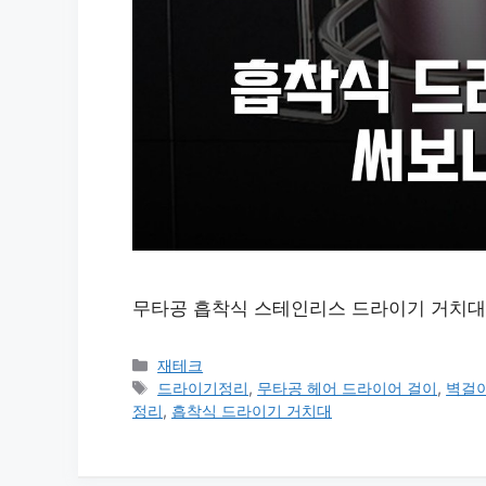
무타공 흡착식 스테인리스 드라이기 거치대
카
재테크
테
태
드라이기정리
,
무타공 헤어 드라이어 걸이
,
벽걸
고
그
정리
,
흡착식 드라이기 거치대
리