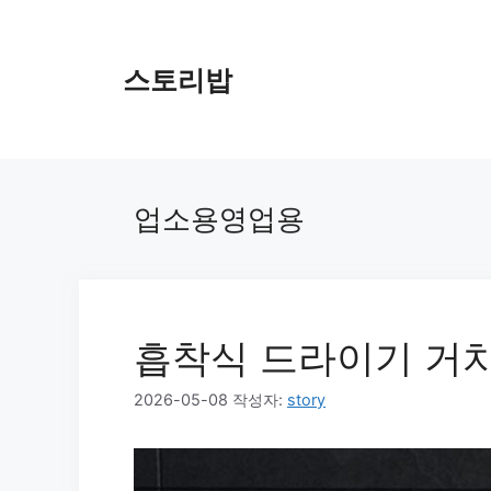
컨
텐
츠
스토리밥
로
건
너
뛰
기
업소용영업용
흡착식 드라이기 거
2026-05-08
작성자:
story