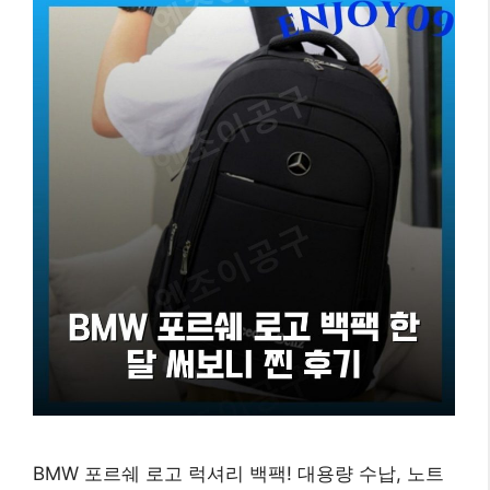
BMW 포르쉐 로고 럭셔리 백팩! 대용량 수납, 노트