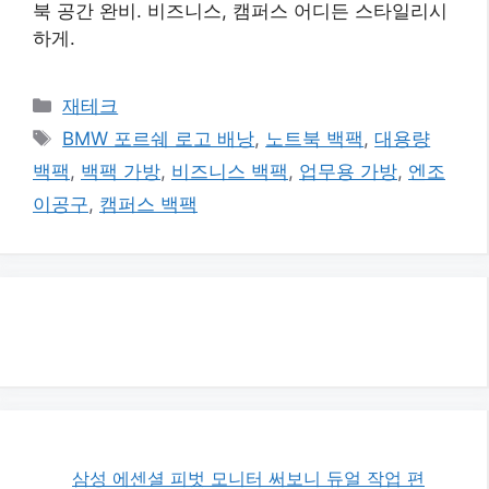
북 공간 완비. 비즈니스, 캠퍼스 어디든 스타일리시
하게.
카
재테크
테
태
BMW 포르쉐 로고 배낭
,
노트북 백팩
,
대용량
고
그
백팩
,
백팩 가방
,
비즈니스 백팩
,
업무용 가방
,
엔조
리
이공구
,
캠퍼스 백팩
삼성 에센셜 피벗 모니터 써보니 듀얼 작업 편