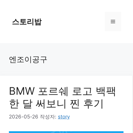
컨
텐
츠
스토리밥
메
로
건
너
뉴
뛰
기
엔조이공구
BMW 포르쉐 로고 백팩
한 달 써보니 찐 후기
2026-05-26
작성자:
story