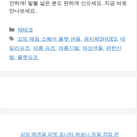
안하게! 발볼 넓은 분도 편하게 신으세요. 지금 바로
만나보세요.
카
재테크
테
태
꼬임 매듭 스퀘어 플랫 샌들
,
꼼지락SHOES
,
데
고
그
일리슈즈
,
여름 슈즈
,
여름신발
,
여성샌들
,
편한신
리
발
,
플랫슈즈
삼성 에센셜 피벗 모니터 써보니 듀얼 작업 편