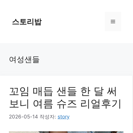
컨
텐
츠
스토리밥
메
로
건
너
뉴
뛰
기
여성샌들
꼬임 매듭 샌들 한 달 써
보니 여름 슈즈 리얼후기
2026-05-14
작성자:
story