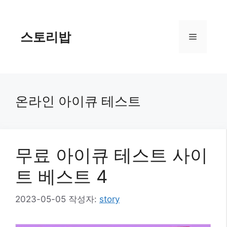
컨
텐
츠
스토리밥
메
로
건
너
뉴
뛰
기
온라인 아이큐 테스트
무료 아이큐 테스트 사이
트 베스트 4
2023-05-05
작성자:
story