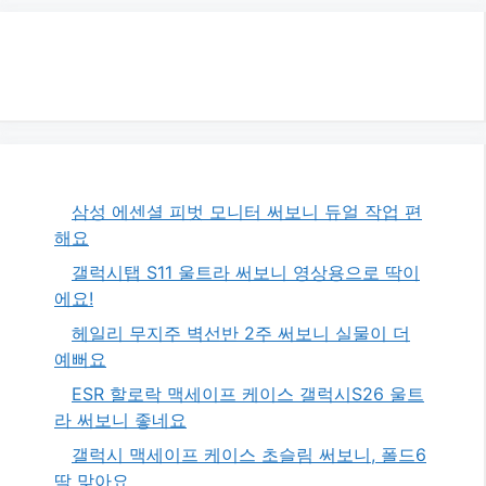
삼성 에센셜 피벗 모니터 써보니 듀얼 작업 편
해요
갤럭시탭 S11 울트라 써보니 영상용으로 딱이
에요!
헤일리 무지주 벽선반 2주 써보니 실물이 더
예뻐요
ESR 할로락 맥세이프 케이스 갤럭시S26 울트
라 써보니 좋네요
갤럭시 맥세이프 케이스 초슬림 써보니, 폴드6
딱 맞아요