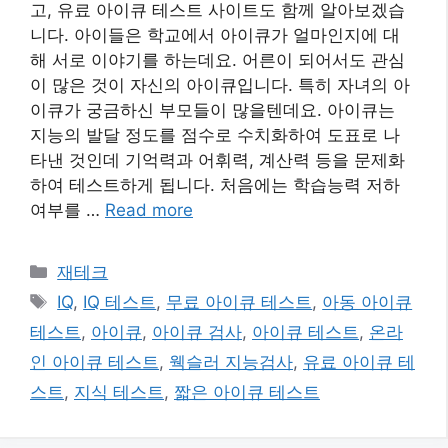
고, 유료 아이큐 테스트 사이트도 함께 알아보겠습
니다. 아이들은 학교에서 아이큐가 얼마인지에 대
해 서로 이야기를 하는데요. 어른이 되어서도 관심
이 많은 것이 자신의 아이큐입니다. 특히 자녀의 아
이큐가 궁금하신 부모들이 많을텐데요. 아이큐는
지능의 발달 정도를 점수로 수치화하여 도표로 나
타낸 것인데 기억력과 어휘력, 계산력 등을 문제화
하여 테스트하게 됩니다. 처음에는 학습능력 저하
여부를 …
Read more
카
재테크
테
태
IQ
,
IQ 테스트
,
무료 아이큐 테스트
,
아동 아이큐
고
그
테스트
,
아이큐
,
아이큐 검사
,
아이큐 테스트
,
온라
리
인 아이큐 테스트
,
웩슬러 지능검사
,
유료 아이큐 테
스트
,
지식 테스트
,
짧은 아이큐 테스트